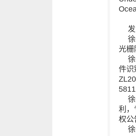
Ocea
发
徐
光栅阵
徐
件识
ZL2
581
徐
利，专
权公
徐