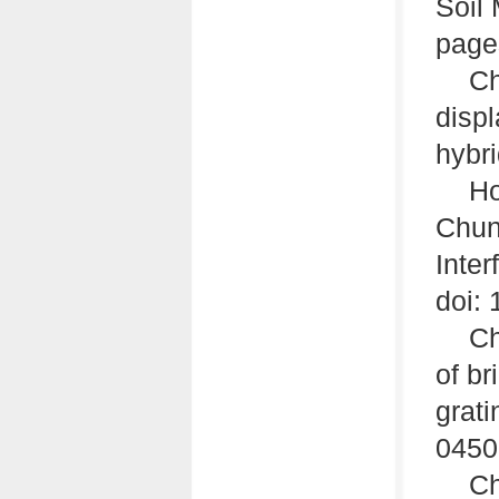
Soil
page
Ch
disp
hybri
Ho
Chun
Inte
doi:
Ch
of b
grati
0450
Ch