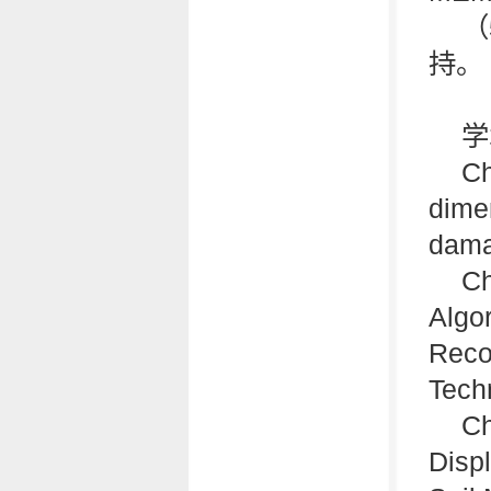
（
持。
学
Ch
dime
dama
Ch
Algo
Reco
Tech
Ch
Disp