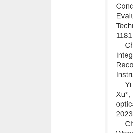
Cond
Eval
Tech
1181
Ch
Inte
Reco
Inst
Yi
Xu*, 
opti
2023
Ch