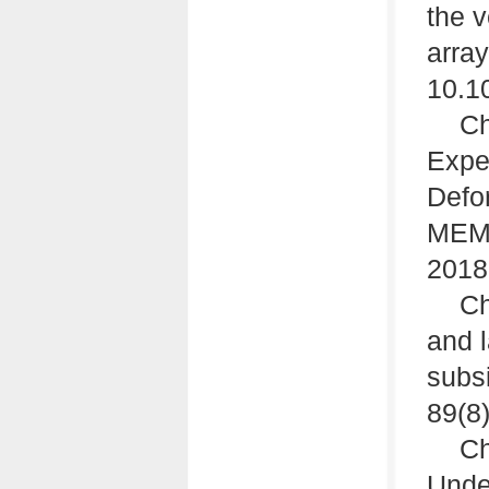
the v
arra
10.1
Ch
Expe
Defo
MEMS
2018
Ch
and 
subsi
89(8
Ch
Unde