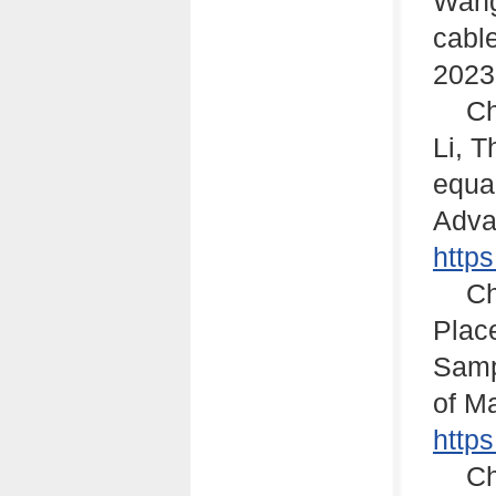
Wang
cable
2023
Ch
Li, T
equa
Adva
http
Ch
Plac
Samp
of M
http
Ch