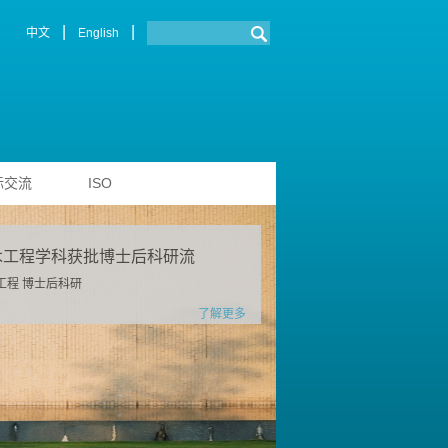
|
|
中文
English
际交流
ISO
木工程学科获批博士后科研流
工程 博士后科研
了解更多