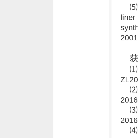
⑸W
liner
synt
2001
⑴
ZL2
⑵
201
⑶
201
⑷