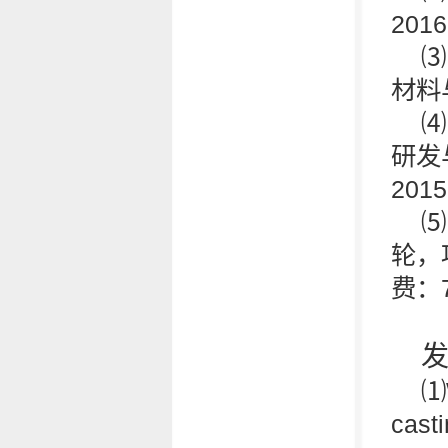
201
⑶
材料
⑷
研发与
20
⑸
轮，项
费：
⑴W
cast