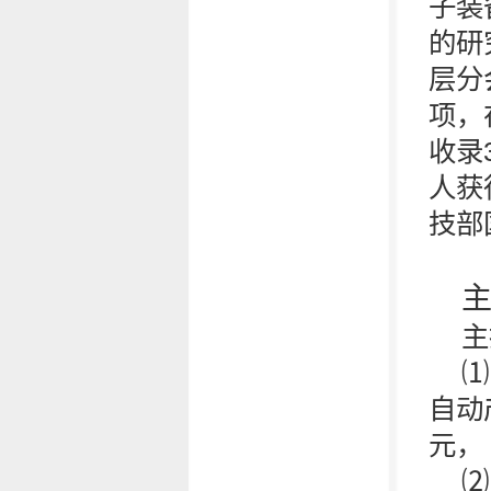
子装
的研
层分
项，
收录
人获
技部
主
⑴
自动产
元，
⑵