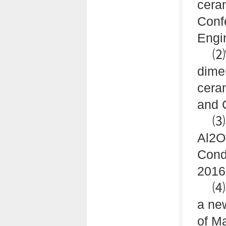
ceram
Conf
Engi
⑵W
dimen
ceram
and 
⑶S
Al2O
Condu
2016
⑷S
a ne
of M