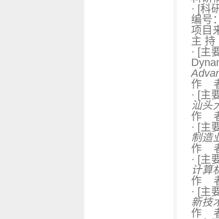
·
[科
编号：
项目
主 持
·
[主
Dynam
Advan
作 
·
[主
汕头大
作 
·
[主
制造
作 
·
[主
计算
作 
·
[主
新技
作 