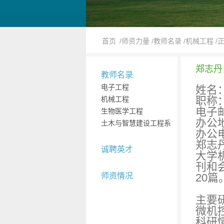
首页
/师资力量
/教师名录
/机械工程
/
郑志丹
教师名录
电子工程
姓名
职称
机械工程
电子邮件
生物医学工程
办公地
土木与智慧建设工程系
办公电
郑志
诚聘英才
大学
刊和
师资情况
20
主要
微机
科研