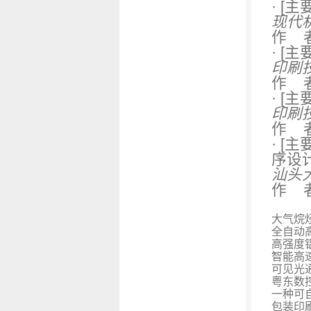
·
[主
现代机
作 
·
[主
印刷技
作 
·
[主
印刷技
作 
· [主
序设
汕头大
作 
大气烷
全自动
高强度
智能高
可见光
粤东数
一种可
包装印