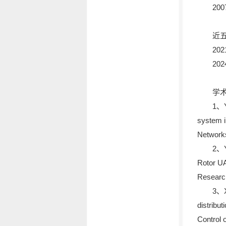
20
近
20
20
学
1、
system i
Network
2、
Rotor UA
Researc
3、X
distribu
Control 