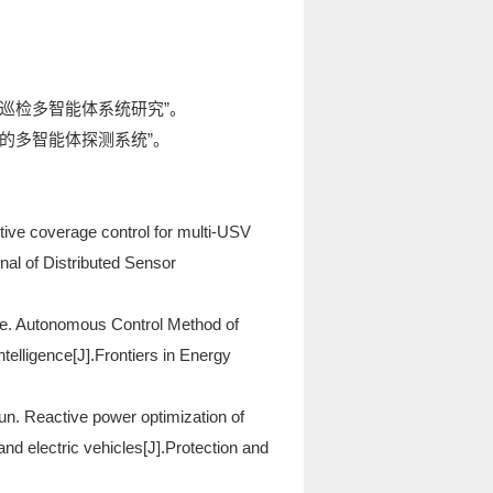
自主巡检多智能体系统研究”。
环境的多智能体探测系统”。
tive coverage control for multi-USV
nal of Distributed Sensor
Ke. Autonomous Control Method of
lligence[J].Frontiers in Energy
un. Reactive power optimization of
and electric vehicles[J].Protection and