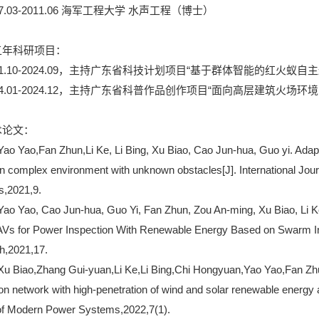
07.03-2011.06 海军工程大学 水声工程（博士）
五年科研项目：
21.10-2024.09，主持广东省科技计划项目“基于群体智能的红火蚁
24.01-2024.12，主持广东省科普作品创作项目“面向高层建筑火场
术论文：
Yao Yao
,Fan Zhun,Li Ke, Li Bing, Xu Biao, Cao Jun-hua, Guo yi. Adap
n complex environment with unknown obstacles[J]. International Jour
s,2021,9.
Yao Yao
, Cao Jun-hua, Guo Yi, Fan Zhun, Zou An-ming, Xu Biao, Li 
Vs for Power Inspection With Renewable Energy Based on Swarm Inte
h,2021,17.
u Biao,Zhang Gui-yuan,Li Ke,Li Bing,Chi Hongyuan,
Yao Yao
,Fan Zh
tion network with high-penetration of wind and solar renewable energy 
of Modern Power Systems,2022,7(1).