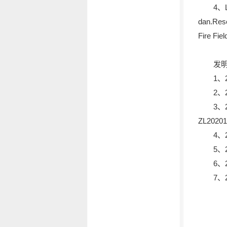
4、L
dan.Rese
Fire Fie
发
1、
2、
3
ZL20201
4、
5、
6、
7、