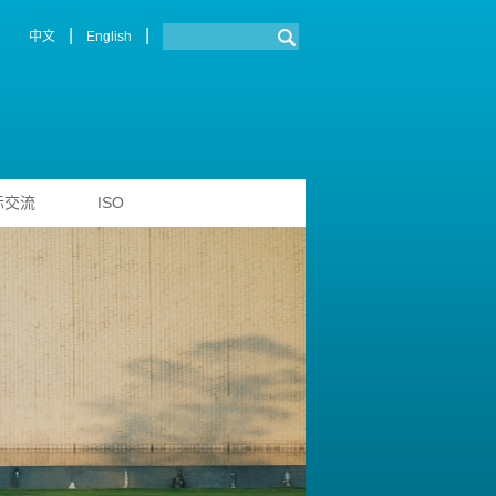
|
|
中文
English
际交流
ISO
国特等奖、擂主！工学院学子
挑战杯特等奖、擂
了解更多