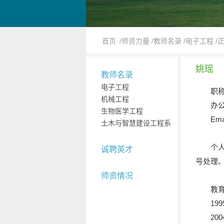
首页
/师资力量
/教师名录
/电子工程
/
姚瑶
教师名录
电子工程
职
机械工程
办公
生物医学工程
Ema
土木与智慧建设工程系
个
诚聘英才
号处理
师资情况
教
19
20