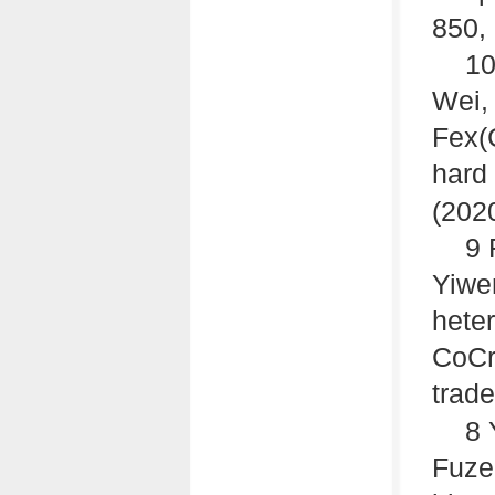
850,
10
Wei,
Fex(C
hard
(2020
9 
Yiwe
hete
CoCr
trade
8 
Fuzen