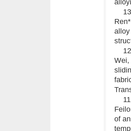
alloy
13
Ren*.
alloy
struc
12
Wei,
slidi
fabri
Tran
11
Feil
of an
temp