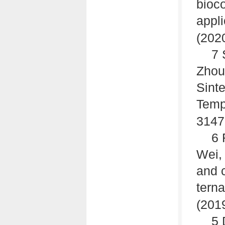
bioco
appli
(2020
7 
Zhou
Sint
Temp
3147
6 
Wei,
and c
terna
(2019
5 