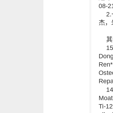
08-2
2
杰，朱
其
1
Don
Ren*.
Oste
Repa
14
Moat
Ti-12