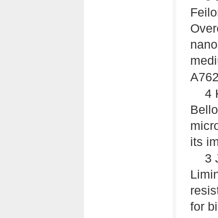
Feil
Overc
nanos
medi
A
762
4 
Bell
micro
its i
3 
Limin
resi
for b