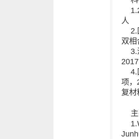
1
人
2
双相
3
201
4
项，
复材料
主
1.
Junh