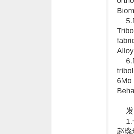
ortho
Biom
5.
Trib
fabr
Allo
6.
tribo
6Mo a
Beha
发
1
赵璨