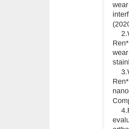
wear 
inter
(2020
2.
Ren*.
wear
stain
3.
Ren*.
nano
Com
4.
evalu