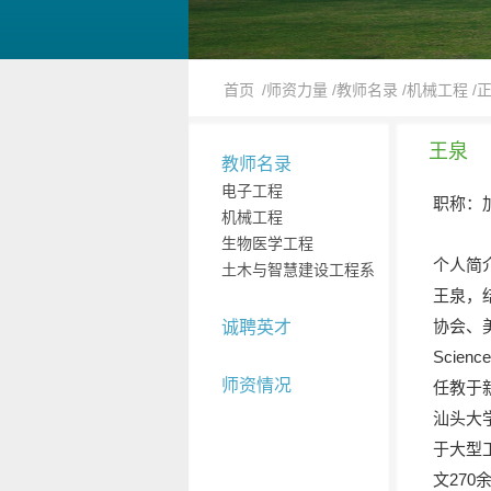
首页
/师资力量
/教师名录
/机械工程
/
王泉
教师名录
电子工程
职称：
机械工程
生物医学工程
个人简介
土木与智慧建设工程系
王泉，
协会、美国
诚聘英才
Scie
师资情况
任教于
汕头大
于大型
文270