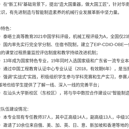
2）在“新工科”基础背景下，提出“造大国重器，做大国工匠”，针对
意识，有先进制造与智能制造素养的机械行业发展革新中坚力量。
势特色：
1）泰晤士高等教育2021中国学科评级，机械工程评级为A，全国仅2
）国内率先实行完全学分制、住宿书院制，建立了EIP-CDIO-OB
向的课堂过程质量监控评估制度和教学持续改进机制；
3）13年成为国家特色专业，19年同时入选国家级和广东省一流专业
4）通过中国工程教育认证中心专业认证（2018，有效期6年），是
5）强调“实战式”实践，积极组织学生参与学科竞赛和生产实习，参赛
践基地也给学生提供了了解一线、深入一线的完善平台；
6）在汕头大学新校区（东校区），将与华中数控合作建设以“智能制
资队伍建设情况：
）本专业现有专任教师37人，其中正高级14人，副高级13人，中级1
2）邀请了10余位来自俄、美、加、英、日、意、新加坡和香港等地