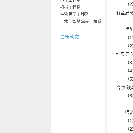
电子工程系
（
机械工程系
有全局
生物医学工程系
土木与智慧建设工程系
优
最新动态
（
（2
结果导
（
（
（
合”实
（
师
（1
（