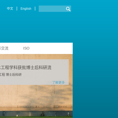
|
|
中文
English
际交流
ISO
木工程学科获批博士后科研流
工程 博士后科研
了解更多