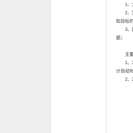
1
2
知目标
3
题；
主
1、
计自动化
2、