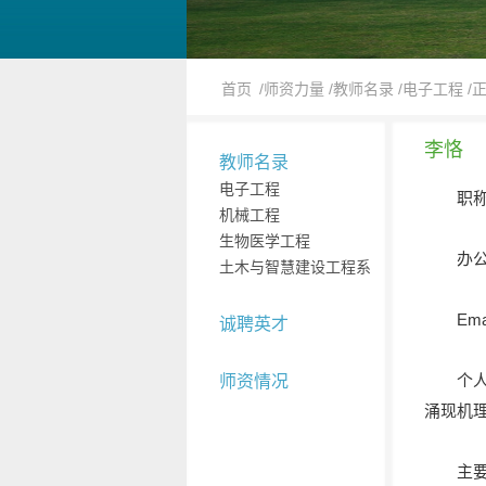
首页
/师资力量
/教师名录
/电子工程
/
李恪
教师名录
电子工程
职
机械工程
生物医学工程
办公
土木与智慧建设工程系
Ema
诚聘英才
个
师资情况
涌现机
主