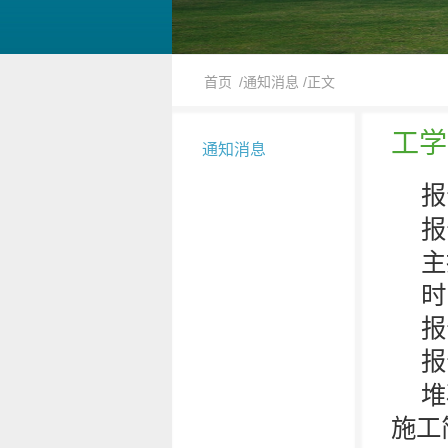
首页
/通知消息
/正文
工学
通知消息
报
报
主
时
报
报
堆
施工