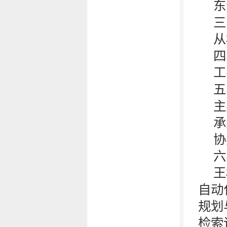
东
三
从
四
工
五
主
承
协
六
王
自动
规划
检索