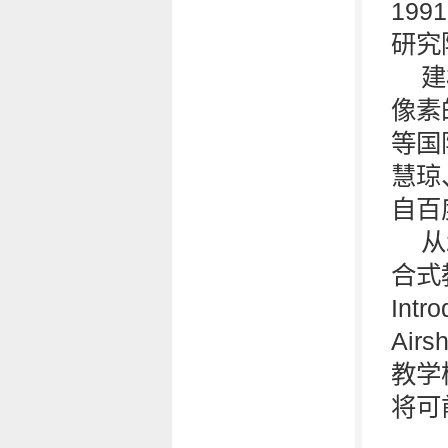
19
研究
建
像素
等国
慧琼
自百
从
合式
Intr
Ai
教学
将可