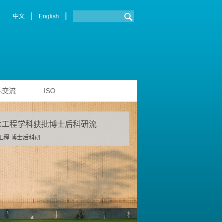
|
|
中文
English
际交流
ISO
木工程学科获批博士后科研流
工程 博士后科研
了解更多