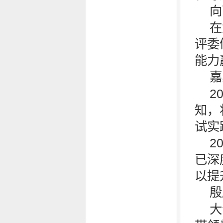
向
在
评委
能力
嘉
2
知，
试实
2
已深
以提
殷
大