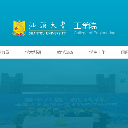
资力量
学术科研
教学动态
学生工作
国
全
全国