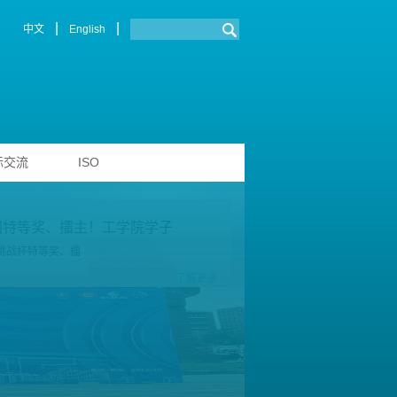
|
|
中文
English
际交流
ISO
国特等奖、擂主！工学院学子
挑战杯特等奖、擂
了解更多