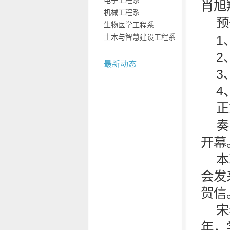
电子工程系
肖旭
机械工程系
预
生物医学工程系
土木与智慧建设工程系
1
2
最新动态
3
4
正
奏
开幕
本
会发
贺信
宋
年，