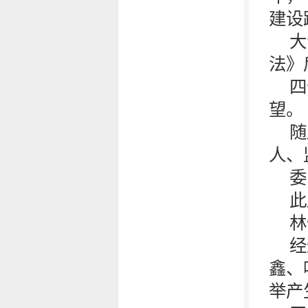
建设
大
法》
四
望。
随
人、
委
此
林
经
鑫、
举产