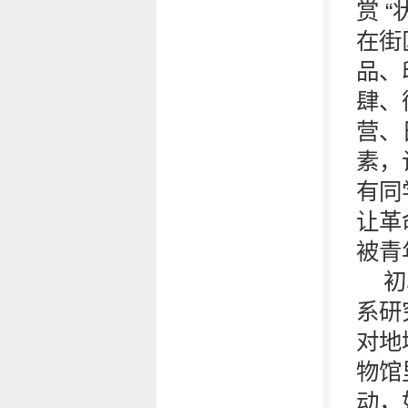
赏 
在街
品、
肆、
营、
素，
有同
让革
被青
初
系研
对地
物馆
动，